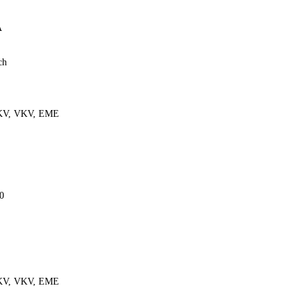
A
ch
, KV, VKV, EME
0
, KV, VKV, EME