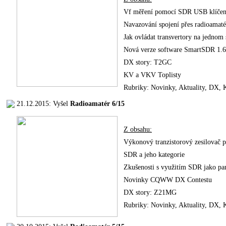
Vf měření pomocí SDR USB klíčen
Navazování spojení přes radioamatér
Jak ovládat transvertory na jednom 
Nová verze software SmartSDR 1.6
DX story: T2GC
KV a VKV Toplisty
Rubriky: Novinky, Aktuality, DX
21.12.2015: Vyšel
Radioamatér 6/15
Z obsahu:
Výkonový tranzistorový zesilovač
SDR a jeho kategorie
Zkušenosti s využitím SDR jako pa
Novinky CQWW DX Contestu
DX story: Z21MG
Rubriky: Novinky, Aktuality, DX