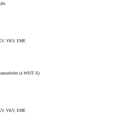
kálu
, KV, VKV, EME
dioamatérům (a WSJT-X)
, KV, VKV, EME