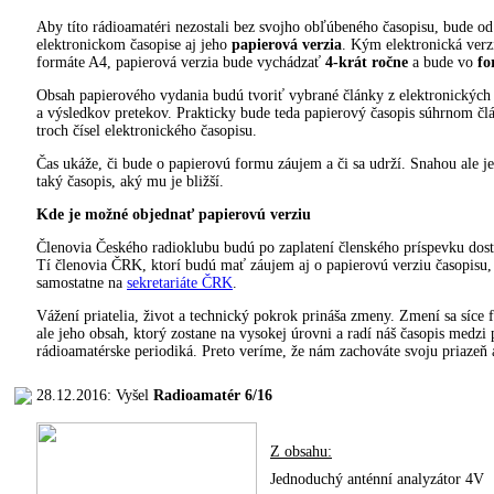
Aby títo rádioamatéri nezostali bez svojho obľúbeného časopisu, bude o
elektronickom časopise aj jeho
papierová verzia
. Kým elektronická verz
formáte A4, papierová verzia bude vychádzať
4-krát ročne
a bude vo
fo
Obsah papierového vydania budú tvoriť vybrané články z elektronickýc
a výsledkov pretekov. Prakticky bude teda papierový časopis súhrnom čl
troch čísel elektronického časopisu.
Čas ukáže, či bude o papierovú formu záujem a či sa udrží. Snahou ale 
taký časopis, aký mu je bližší.
Kde je možné objednať papierovú verziu
Členovia Českého radioklubu budú po zaplatení členského príspevku dost
Tí členovia ČRK, ktorí budú mať záujem aj o papierovú verziu časopisu
samostatne na
sekretariáte ČRK
.
Vážení priatelia, život a technický pokrok prináša zmeny. Zmení sa síce 
ale jeho obsah, ktorý zostane na vysokej úrovni a radí náš časopis medzi
rádioamatérske periodiká. Preto veríme, že nám zachováte svoju priazeň 
28.12.2016: Vyšel
Radioamatér 6/16
Z obsahu:
Jednoduchý anténní analyzátor 4V