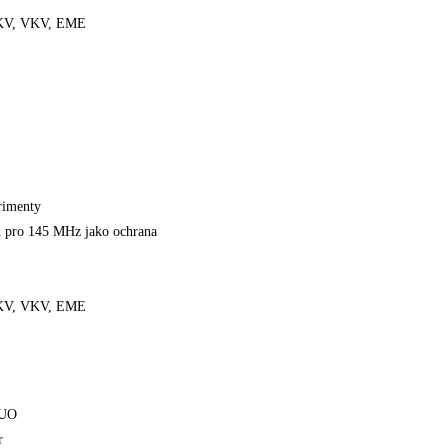
, KV, VKV, EME
rimenty
u pro 145 MHz jako ochrana
, KV, VKV, EME
DUO
r