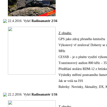
22.4.2016: Vyšel
Radioamatér 2/16
Z obsahu:
GPS jako zdroj přesného kmitočtu
Výkonový vf zesilovač Doherty se 
MHz
CESSB – je o plném využití výkonu
Tranzistorový audion 800 kHz – 3
Předělání stožáru RDM-12 z řetízk
Výsledky měření postranního šumo
Jak se volá na ISS
Rubriky: Novinky, Aktuality, DX
22.2.2016: Vyšel
Radioamatér 1/16
Z obsahu: