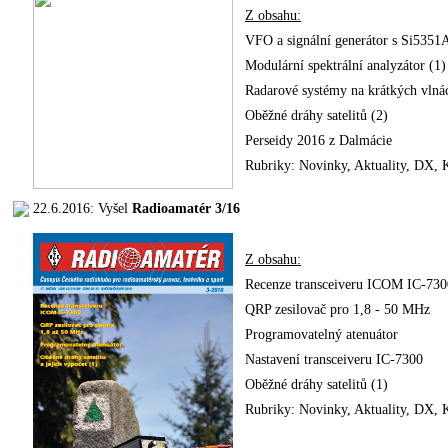
Z obsahu:
VFO a signální generátor s Si5351
Modulární spektrální analyzátor (1)
Radarové systémy na krátkých vlná
Oběžné dráhy satelitů (2)
Perseidy 2016 z Dalmácie
Rubriky: Novinky, Aktuality, DX
22.6.2016: Vyšel
Radioamatér 3/16
Z obsahu:
Recenze transceiveru ICOM IC-730
QRP zesilovač pro 1,8 - 50 MHz
Programovatelný atenuátor
Nastavení transceiveru IC-7300
Oběžné dráhy satelitů (1)
Rubriky: Novinky, Aktuality, DX