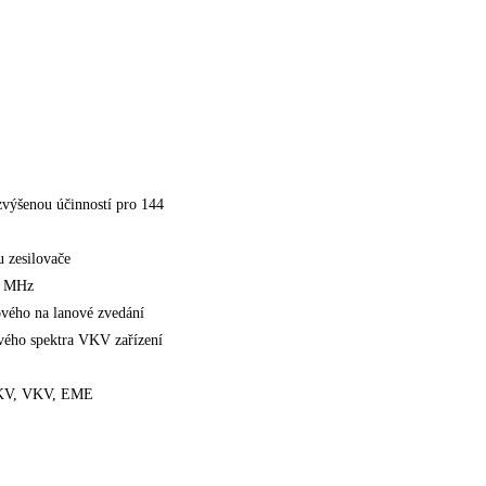
zvýšenou účinností pro 144
 zesilovače
5 MHz
ového na lanové zvedání
vého spektra VKV zařízení
, KV, VKV, EME