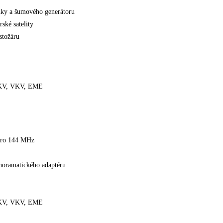
ky a šumového generátoru
ské satelity
stožáru
, KV, VKV, EME
 pro 144 MHz
noramatického adaptéru
, KV, VKV, EME