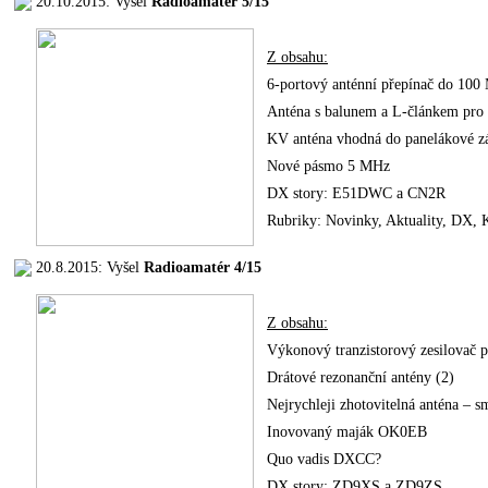
20.10.2015: Vyšel
Radioamatér 5/15
Z obsahu:
6-portový anténní přepínač do 10
Anténa s balunem a L-článkem pr
KV anténa vhodná do panelákové z
Nové pásmo 5 MHz
DX story: E51DWC a CN2R
Rubriky: Novinky, Aktuality, DX
20.8.2015: Vyšel
Radioamatér 4/15
Z obsahu:
Výkonový tranzistorový zesilovač 
Drátové rezonanční antény (2)
Nejrychleji zhotovitelná anténa – s
Inovovaný maják OK0EB
Quo vadis DXCC?
DX story: ZD9XS a ZD9ZS