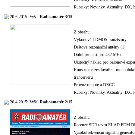
Rubriky: Novinky, Aktuality, DX
20.6.2015: Vyšel
Radioamatér 3/15
Z obsahu:
Výkonové LDMOS tranzistory
Drátové rezonanční antény (1)
Dolní propust pro 432 MHz
Užitočný náklad pro balónové expe
Konstrukce zesilovače – monoblok
tranceiveru
Provoz remote a DXCC
Rubriky: Novinky, Aktuality, DX
20.4.2015: Vyšel
Radioamatér 2/15
Z obsahu:
Recenze SDR tcvru ELAD FDM 
Vysokofrekvenční signální generáto