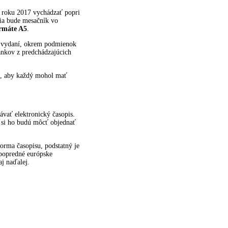
d roku 2017 vychádzať popri
ia bude mesačník vo
rmáte A5
.
h vydaní, okrem podmienok
ánkov z predchádzajúcich
je, aby každý mohol mať
ávať elektronický časopis.
, si ho budú môcť objednať
forma časopisu, podstatný je
 popredné európske
aj naďalej.