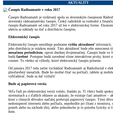
AKTUALITY
Časopis Radioamatér v roku 2017
Časopis Radioamatér je vydávaný spolu so slovenským časopisom Rádiož
slovenský rádioamatérsky časopis. Český radioklub sa rozhodol z finan
časopis Radioamatér od roku 2017 už len v elektronickej forme. Ekonomi
ušetria sa náklady na tlač a distribúciu časopisu.
Elektronický časopis
Elektronický časopis umožňuje podstatne
vyššiu aktuálnosť
informácií, 
jeho distribúcia je otázkou minút. Táto aktuálnosť bude ešte umocnená t
mesačnou periodicitou
, oproti dnešnej dvojmesačnej. Časopis bude vo f
budú
farebné
. Postupne budú zavedené rôzne interaktívne prvky, ktoré o
rozmer. To všetko sú výhody, ktoré elektronický časopis prinesie.
Od januára 2017 teda začne vychádzať Radioamatér aj Rádiožurnál v elek
plnofarebný mesačník. Bude ho možné čítať na počítači, tablete aj mobi
vyhľadávať, bude sa dať vytlačiť.
Bude aj papierová verzia
Veľa ľudí po elektronickej verzii volalo, žiadalo ju. Tí všetci budú spoko
stretnutiach a z ďalších ohlasov sa ukázalo, že existuje časť amatérov –
ktorí z rôznych dôvodov naďalej preferujú papierový časopis. Tými dô
nedostupnosť internetu alebo počítača, nepohodlie pri čítaní z monitora,
posteli alebo na záchode (hi), alebo jednoducho je to potreba fyzicky si ča
ňom.