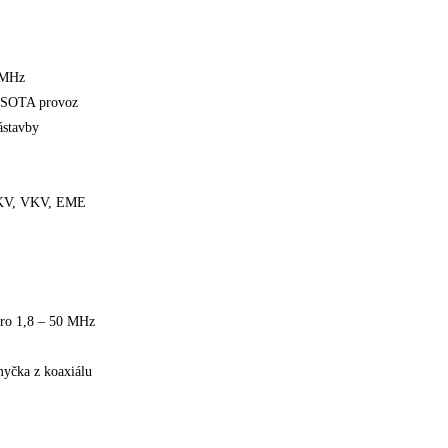
0 MHz
o SOTA provoz
ástavby
, KV, VKV, EME
pro 1,8 – 50 MHz
myčka z koaxiálu